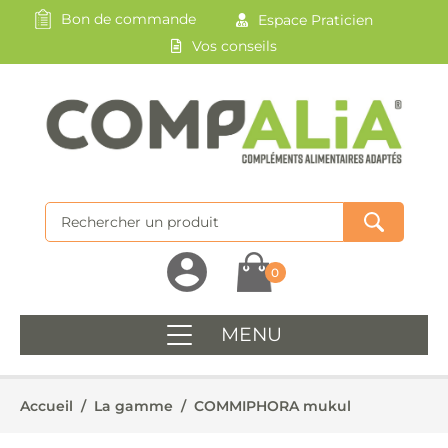
Bon de commande
Espace Praticien
Vos conseils
0
MENU
Accueil
/
La gamme
/
COMMIPHORA mukul