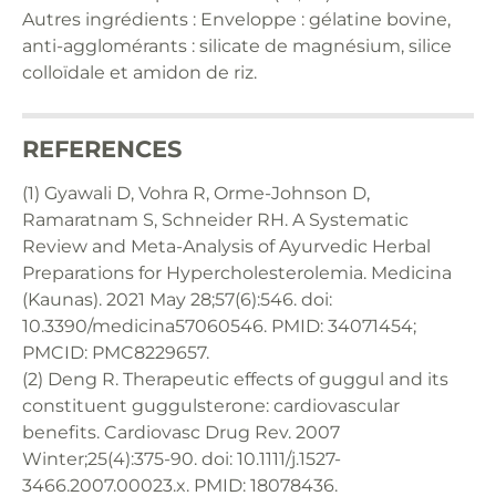
Autres ingrédients : Enveloppe : gélatine bovine,
anti-agglomérants : silicate de magnésium, silice
colloïdale et amidon de riz.
REFERENCES
(1) Gyawali D, Vohra R, Orme-Johnson D,
Ramaratnam S, Schneider RH. A Systematic
Review and Meta-Analysis of Ayurvedic Herbal
Preparations for Hypercholesterolemia. Medicina
(Kaunas). 2021 May 28;57(6):546. doi:
10.3390/medicina57060546. PMID: 34071454;
PMCID: PMC8229657.
(2) Deng R. Therapeutic effects of guggul and its
constituent guggulsterone: cardiovascular
benefits. Cardiovasc Drug Rev. 2007
Winter;25(4):375-90. doi: 10.1111/j.1527-
3466.2007.00023.x. PMID: 18078436.