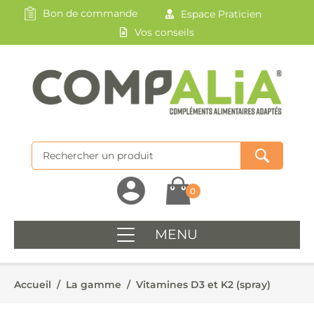
Bon de commande
Espace Praticien
Vos conseils
0
MENU
Accueil
/
La gamme
/
Vitamines D3 et K2 (spray)