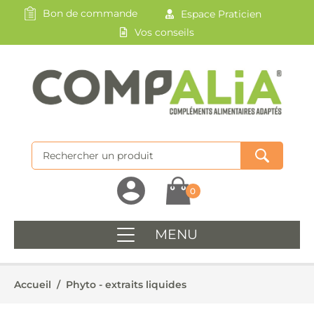
Bon de commande
Espace Praticien
Vos conseils
0
MENU
Accueil
/
Phyto - extraits liquides