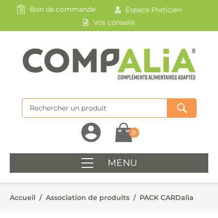
Bon de commande
Espace Praticien
Vos conseils
0
MENU
Accueil
/
Association de produits
/
PACK CARDalia