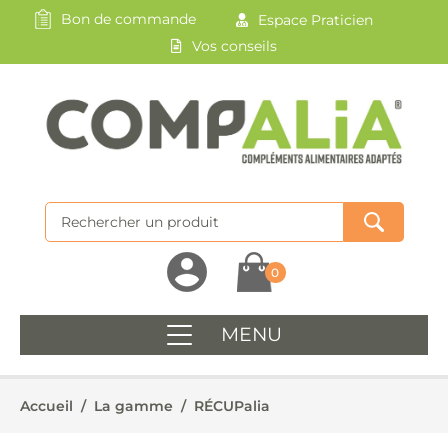
Bon de commande
Espace Praticien
Vos conseils
0
MENU
Accueil
/
La gamme
/
RÉCUPalia