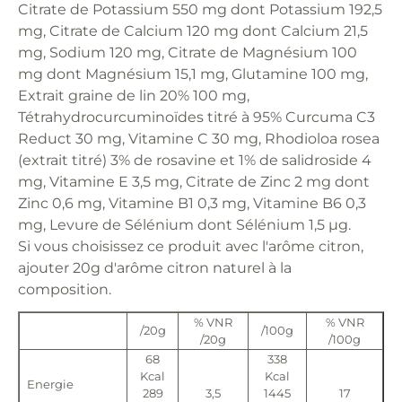
Citrate de Potassium 550 mg dont Potassium 192,5
mg, Citrate de Calcium 120 mg dont Calcium 21,5
mg, Sodium 120 mg, Citrate de Magnésium 100
mg dont Magnésium 15,1 mg, Glutamine 100 mg,
Extrait graine de lin 20% 100 mg,
Tétrahydrocurcuminoïdes titré à 95% Curcuma C3
Reduct 30 mg, Vitamine C 30 mg, Rhodioloa rosea
(extrait titré) 3% de rosavine et 1% de salidroside 4
mg, Vitamine E 3,5 mg, Citrate de Zinc 2 mg dont
Zinc 0,6 mg, Vitamine B1 0,3 mg, Vitamine B6 0,3
mg, Levure de Sélénium dont Sélénium 1,5 µg.
Si vous choisissez ce produit avec l'arôme citron,
ajouter 20g d'arôme citron naturel à la
composition.
% VNR
% VNR
/20g
/100g
/20g
/100g
68
338
Kcal
Kcal
Energie
289
3,5
1445
17