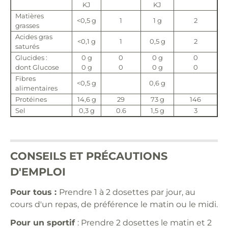
KJ
KJ
Matières
<0,5 g
1
1 g
2
grasses
Acides gras
<0,1 g
1
0,5 g
2
saturés
Glucides :
0 g
0
0 g
0
dont Glucose
0 g
0
0 g
0
Fibres
<0,5 g
0,6 g
alimentaires
Protéines
14,6 g
29
73 g
146
Sel
0,3 g
0.6
1,5 g
3
CONSEILS ET PRÉCAUTIONS
D'EMPLOI
Pour tous :
Prendre 1 à 2 dosettes par jour, au
cours d'un repas, de préférence le matin ou le midi.
Pour un sportif
: Prendre 2 dosettes le matin et 2