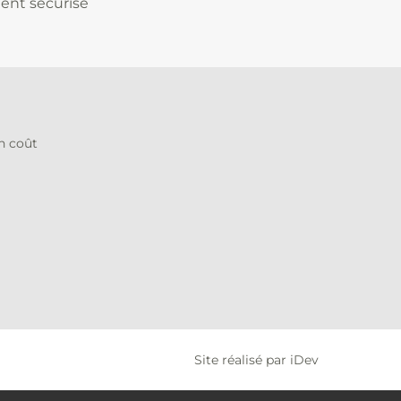
ent sécurisé
on coût
Site réalisé par iDev