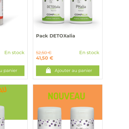
Pack DETOXalia
En stock
52,50 €
En stock
41,50 €
u panier
Ajouter au panier