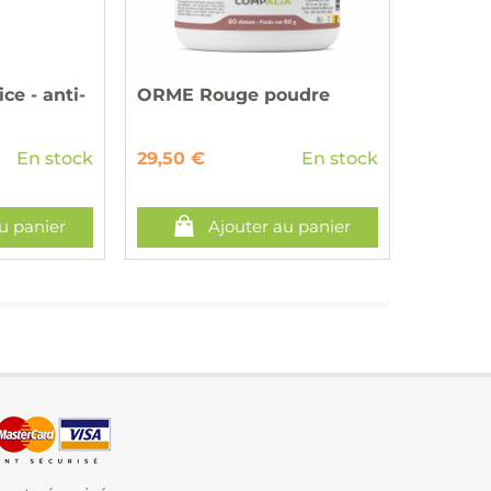
ce - anti-
ORME Rouge poudre
En stock
29,50 €
En stock
u panier
Ajouter au panier