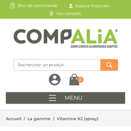
Bon de commande
Espace Praticien
Vos conseils
0
MENU
Accueil
/
La gamme
/
Vitamine K2 (spray)