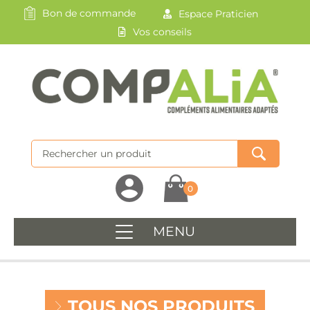
Bon de commande
Espace Praticien
Vos conseils
0
MENU
TOUS NOS PRODUITS